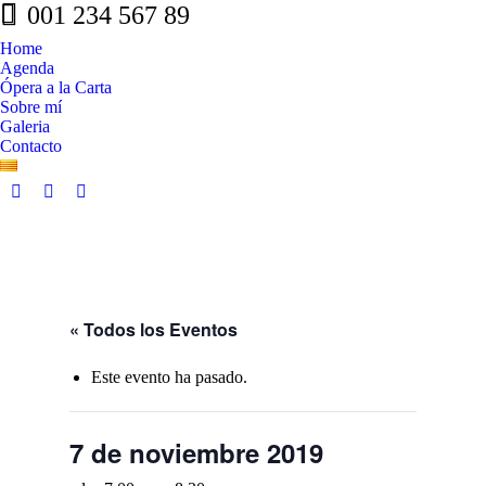
001 234 567 89
Home
Agenda
Ópera a la Carta
Sobre mí
Galeria
Contacto
Facebook
Whatsapp
Linkedin
page
page
page
opens
opens
opens
in
in
in
new
new
new
window
window
window
« Todos los Eventos
Este evento ha pasado.
7 de noviembre 2019