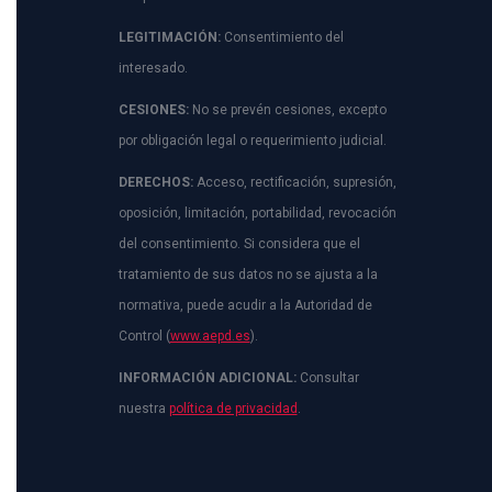
LEGITIMACIÓN:
Consentimiento del
interesado.
CESIONES:
No se prevén cesiones, excepto
por obligación legal o requerimiento judicial.
DERECHOS:
Acceso, rectificación, supresión,
oposición, limitación, portabilidad, revocación
del consentimiento. Si considera que el
tratamiento de sus datos no se ajusta a la
normativa, puede acudir a la Autoridad de
Control (
www.aepd.es
).
INFORMACIÓN ADICIONAL:
Consultar
nuestra
política de privacidad
.