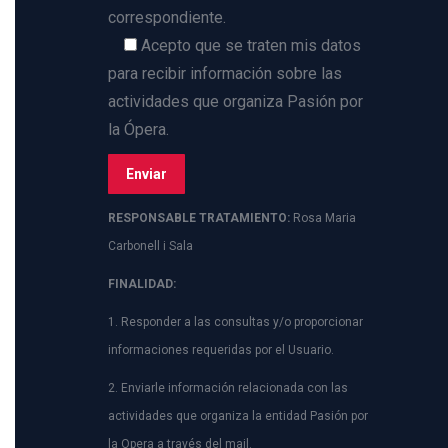
correspondiente.
Acepto que se traten mis datos
para recibir información sobre las
actividades que organiza Pasión por
la Ópera.
RESPONSABLE TRATAMIENTO:
Rosa Maria
Carbonell i Sala
FINALIDAD:
1. Responder a las consultas y/o proporcionar
informaciones requeridas por el Usuario.
2. Enviarle información relacionada con las
actividades que organiza la entidad Pasión por
la Opera a través del mail.