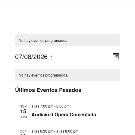
No hay eventos programados.
Nave
07/08/2026
Nave
Mes
Selecciona
de
de
Calendario
la
No hay eventos programados.
vista
fecha.
vista
de
Últimos Eventos Pasados
de
Eventos
Even
a las 7:00 pm
-
8:00 pm
NOV
15
Audició d’Òpera Comentada
2023
a las 6:30 pm
-
a las 8:00 pm
OCT