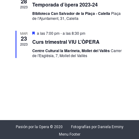
28
Temporada d’òpera 2023-24
2023
Biblioteca Can Salvador de la Plaça - Calella
Plaça
de l'Ajuntament, 31, Calella
Destacado
a las 7:00 pm
-
a las 8:30 pm
MAR
23
Curs trimestral VIU L’ÒPERA
2023
Centre Cultural la Marineta, Mollet del Vallès
Carrer
de l'Església, 7, Mollet del Vallès
Pasión por la Opera © 2020 Fotografías por Daniela Erminy
Menu Footer