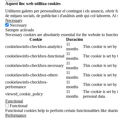
Aquest lloc web utilitza cookies
Utilitzem galetes per personalitzar el contingut i els anuncis, oferir 
de mitjans socials, de publicitat i d'anàlisis amb qui col·laborem. Al
Necessary
Necessary
Siempre activado
Necessary cookies are absolutely essential for the website to functi
Cookie
Duración
11
cookielawinfo-checkbox-analytics
This cookie is set b
months
11
cookielawinfo-checkbox-functional
The cookie is set by
months
11
cookielawinfo-checkbox-necessary
This cookie is set b
months
11
cookielawinfo-checkbox-others
This cookie is set b
months
cookielawinfo-checkbox-
11
This cookie is set b
performance
months
11
The cookie is set by
viewed_cookie_policy
months
personal data.
Functional
Functional
Functional cookies help to perform certain functionalities like sharin
Performance