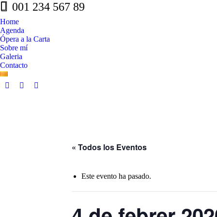
001 234 567 89
Home
Agenda
Ópera a la Carta
Sobre mí
Galeria
Contacto
Facebook
Whatsapp
Linkedin
page
page
page
opens
opens
opens
in
in
in
new
new
new
window
window
window
« Todos los Eventos
Este evento ha pasado.
4 de febrer 202