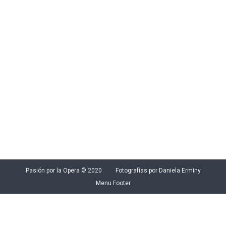
Nuestro agradecimiento al señor Josep Maria
Busquets, president del Consell Català de la
Música por las facilidades que nos han dado
para poder acceder a los diversos espacios
para realizar las fotografías.
Jardí dels Tarongers
Por
Pasión por la Ópera
abril 26, 2017
Deja un comentario
Pasión por la Opera © 2020 Fotografías por Daniela Erminy
Menu Footer