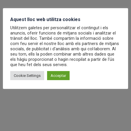
Trimestre
Aquest lloc web utilitza cookies
11 de març de 2020
Utilitzem galetes per personalitzar el contingut i els
anuncis, oferir funcions de mitjans socials i analitzar el
Por
Pasión por la Ópera
septiembre 12, 2019
trànsit del lloc. També compartim la informació sobre
com feu servir el nostre lloc amb els partners de mitjans
Deja un comentario
socials, de publicitat i d'anàlisis amb qui col·laborem. Al
seu torn, ells la poden combinar amb altres dades que
Curs trimestral. Viu l’òpera. Quota: 52 €
els hàgiu proporcionat o hagin recopilat a partir de l'ús
Trimestre
que heu fet dels seus serveis.
Cookie Settings
Acceptar
18 de març de 2020
Por
Pasión por la Ópera
septiembre 12, 2019
Deja un comentario
Curs trimestral. Viu l’òpera. Quota: 52 €
Trimestre