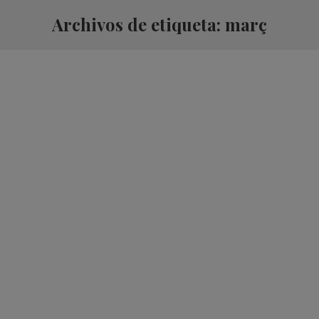
Archivos de etiqueta:
març
3 de març 2020
Por
Pasión por la Ópera
septiembre 16, 2019
Deja un comentario
Conferència: Le nozze di Figaro: W Amadeus
Mozart 5a. Temporada
4 de març de 2020
Por
Pasión por la Ópera
septiembre 12, 2019
Deja un comentario
Curs trimestral. Viu l’òpera. Quota: 52 €