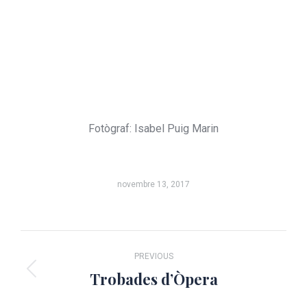
Fotògraf: Isabel Puig Marin
novembre 13, 2017
Album
PREVIOUS
navigation
Trobades d’Òpera
Previous
album: