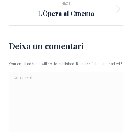
NEXT
L’Òpera al Cinema
Next
album:
Deixa un comentari
Your email address will not be published. Required fields are marked
*
Comment